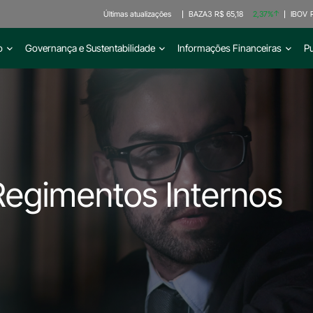
Últimas atualizações
BAZA3
R$ 65,18
2,37%
IBOV
o
Governança e Sustentabilidade
Informações Financeiras
P
 Regimentos Internos