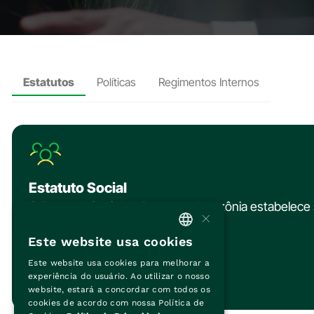
Estatutos
Políticas
Regimentos Internos
Estatuto Social
O Estatuto Social do Banco da Amazônia estabelece 
×
públicos interno e externo
Este website usa cookies
PORTUGUESE
Este website usa cookies para melhorar a
ENGLISH
experiência do usuário. Ao utilizar o nosso
website, estará a concordar com todos os
cookies de acordo com nossa Política de