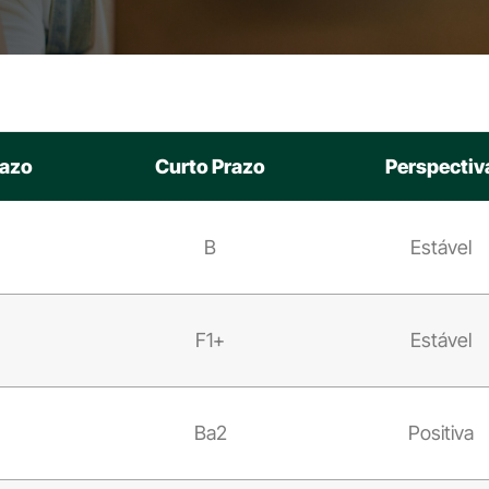
razo
Curto Prazo
Perspectiv
B
Estável
F1+
Estável
Ba2
Positiva