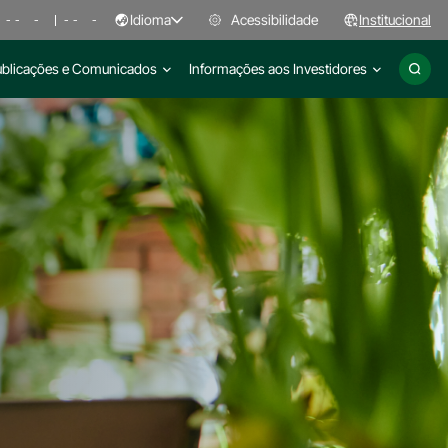
Idioma
Acessibilidade
Institucional
-
-
-
-
-
-
ublicações e Comunicados
Informações aos Investidores