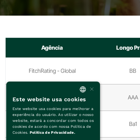
Agência
Longo P
FitchRating - Global
BB
×
FitchRating - Local
AAA
Este website usa cookies
PORTUGUESE
Este website usa cookies para melhorar a
ENGLISH
experiência do usuário. Ao utilizar o nosso
website, estará a concordar com todos os
Moody's - Global
Ba1
cookies de acordo com nossa Política de
Cookies.
Política de Privacidade.