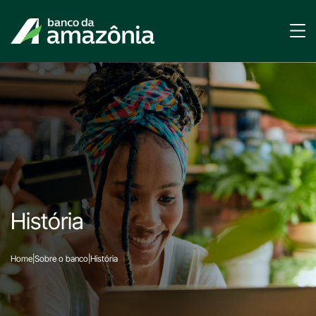
História
Home
|
Sobre o banco
|
História